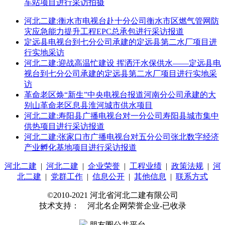
车站项目进行采访拍摄
河北二建:衡水市电视台赴十分公司衡水市区燃气管网防
灾应急能力提升工程EPC总承包进行采访报道
定远县电视台到七分公司承建的定远县第二水厂项目进
行实地采访
河北二建:迎战高温忙建设 挥洒汗水保供水——定远县电
视台到七分公司承建的定远县第二水厂项目进行实地采
访
革命老区焕“新生”中央电视台报道河南分公司承建的大
别山革命老区息县淮河城市供水项目
河北二建:寿阳县广播电视台对一分公司寿阳县城市集中
供热项目进行采访报道
河北二建:张家口市广播电视台对五分公司张北数字经济
产业孵化基地项目进行采访报道
河北二建
|
河北二建
|
企业荣誉
|
工程业绩
|
政策法规
|
河
北二建
|
党群工作
|
信息公开
|
其他信息
|
联系方式
©2010-2021 河北省河北二建有限公司
技术支持： 河北名企网荣誉企业-已收录
朋友圈公共平台