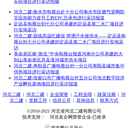
车站项目进行采访拍摄
河北二建:衡水市电视台赴十分公司衡水市区燃气管网防
灾应急能力提升工程EPC总承包进行采访报道
定远县电视台到七分公司承建的定远县第二水厂项目进
行实地采访
河北二建:迎战高温忙建设 挥洒汗水保供水——定远县电
视台到七分公司承建的定远县第二水厂项目进行实地采
访
革命老区焕“新生”中央电视台报道河南分公司承建的大
别山革命老区息县淮河城市供水项目
河北二建:寿阳县广播电视台对一分公司寿阳县城市集中
供热项目进行采访报道
河北二建:张家口市广播电视台对五分公司张北数字经济
产业孵化基地项目进行采访报道
河北二建
|
河北二建
|
企业荣誉
|
工程业绩
|
政策法规
|
河
北二建
|
党群工作
|
信息公开
|
其他信息
|
联系方式
©2010-2021 河北省河北二建有限公司
技术支持： 河北名企网荣誉企业-已收录
朋友圈公共平台