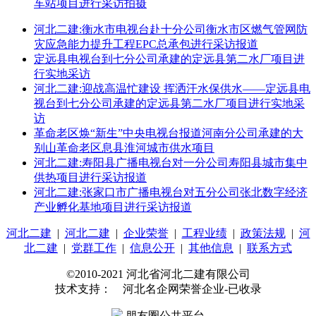
车站项目进行采访拍摄
河北二建:衡水市电视台赴十分公司衡水市区燃气管网防
灾应急能力提升工程EPC总承包进行采访报道
定远县电视台到七分公司承建的定远县第二水厂项目进
行实地采访
河北二建:迎战高温忙建设 挥洒汗水保供水——定远县电
视台到七分公司承建的定远县第二水厂项目进行实地采
访
革命老区焕“新生”中央电视台报道河南分公司承建的大
别山革命老区息县淮河城市供水项目
河北二建:寿阳县广播电视台对一分公司寿阳县城市集中
供热项目进行采访报道
河北二建:张家口市广播电视台对五分公司张北数字经济
产业孵化基地项目进行采访报道
河北二建
|
河北二建
|
企业荣誉
|
工程业绩
|
政策法规
|
河
北二建
|
党群工作
|
信息公开
|
其他信息
|
联系方式
©2010-2021 河北省河北二建有限公司
技术支持： 河北名企网荣誉企业-已收录
朋友圈公共平台