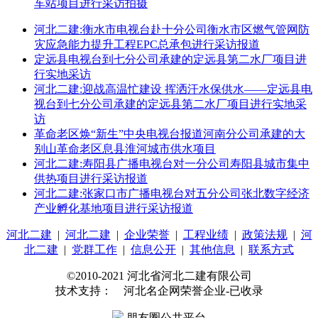
车站项目进行采访拍摄
河北二建:衡水市电视台赴十分公司衡水市区燃气管网防
灾应急能力提升工程EPC总承包进行采访报道
定远县电视台到七分公司承建的定远县第二水厂项目进
行实地采访
河北二建:迎战高温忙建设 挥洒汗水保供水——定远县电
视台到七分公司承建的定远县第二水厂项目进行实地采
访
革命老区焕“新生”中央电视台报道河南分公司承建的大
别山革命老区息县淮河城市供水项目
河北二建:寿阳县广播电视台对一分公司寿阳县城市集中
供热项目进行采访报道
河北二建:张家口市广播电视台对五分公司张北数字经济
产业孵化基地项目进行采访报道
河北二建
|
河北二建
|
企业荣誉
|
工程业绩
|
政策法规
|
河
北二建
|
党群工作
|
信息公开
|
其他信息
|
联系方式
©2010-2021 河北省河北二建有限公司
技术支持： 河北名企网荣誉企业-已收录
朋友圈公共平台