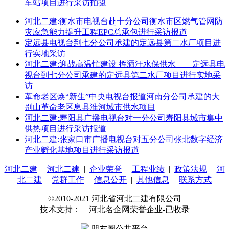
车站项目进行采访拍摄
河北二建:衡水市电视台赴十分公司衡水市区燃气管网防
灾应急能力提升工程EPC总承包进行采访报道
定远县电视台到七分公司承建的定远县第二水厂项目进
行实地采访
河北二建:迎战高温忙建设 挥洒汗水保供水——定远县电
视台到七分公司承建的定远县第二水厂项目进行实地采
访
革命老区焕“新生”中央电视台报道河南分公司承建的大
别山革命老区息县淮河城市供水项目
河北二建:寿阳县广播电视台对一分公司寿阳县城市集中
供热项目进行采访报道
河北二建:张家口市广播电视台对五分公司张北数字经济
产业孵化基地项目进行采访报道
河北二建
|
河北二建
|
企业荣誉
|
工程业绩
|
政策法规
|
河
北二建
|
党群工作
|
信息公开
|
其他信息
|
联系方式
©2010-2021 河北省河北二建有限公司
技术支持： 河北名企网荣誉企业-已收录
朋友圈公共平台